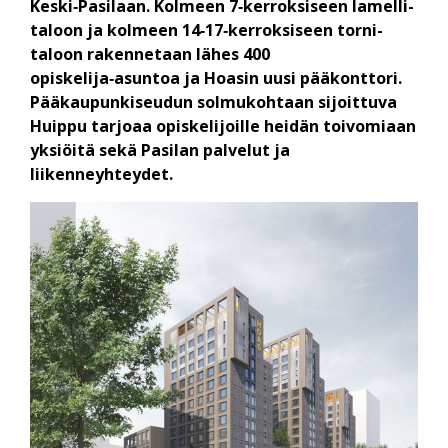
Keski‑Pasilaan. Kolmeen 7‑kerroksiseen lamelli­
taloon ja kolmeen 14‑17‑kerroksiseen torni­
taloon rakennetaan lähes 400
opiskelija‑asuntoa ja Hoasin uusi pää­konttori.
Pääkaupunki­seudun solmu­kohtaan sijoittuva
Huippu tarjoaa opiskelijoille heidän toivomiaan
yksiöitä sekä Pasilan palvelut ja
liikenneyhteydet.