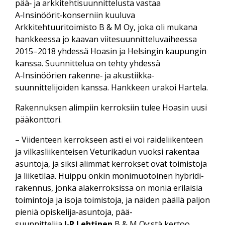
pää‑ ja arkkitehti­suunnittelusta vastaa
A‑Insinöörit‑konserniin kuuluva
Arkkitehtuuritoimisto B & M Oy, joka oli mukana
hankkeessa jo kaavan viite­suunnittelu­vaiheessa
2015–2018 yhdessä Hoasin ja Helsingin kaupungin
kanssa. Suunnittelua on tehty yhdessä
A‑Insinöörien rakenne‑ ja akustiikka­
suunnittelijoiden kanssa. Hankkeen urakoi Hartela.
Rakennuksen alimpiin kerroksiin tulee Hoasin uusi
pääkonttori.
– Viidenteen kerrokseen asti ei voi raide­liikenteen
ja vilkas­liikenteisen Veturikadun vuoksi rakentaa
asuntoja, ja siksi alimmat kerrokset ovat toimistoja
ja liike­tilaa. Huippu onkin moni­muotoinen hybridi­
rakennus, jonka ala­kerroksissa on monia erilaisia
toimintoja ja isoja toimistoja, ja näiden päällä paljon
pieniä opiskelija‑asuntoja, pää­
suunnittelija
J‑P Lehtinen
B & M Oy:stä kertoo.