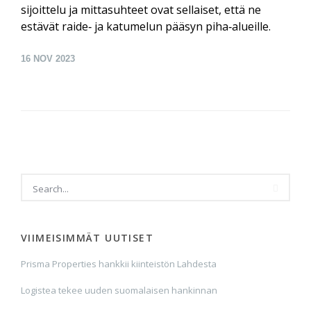
sijoittelu ja mitta­suhteet ovat sellaiset, että ne
estävät raide‑ ja katu­melun pääsyn piha‑alueille.
16
NOV 2023
VIIMEISIMMÄT UUTISET
Prisma Properties hankkii kiinteistön Lahdesta
Logistea tekee uuden suomalaisen hankinnan