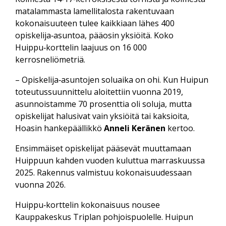
matalammasta lamelli­talosta rakentuvaan
kokonaisuuteen tulee kaikkiaan lähes 400
opiskelija‑asuntoa, pääosin yksiöitä. Koko
Huippu‑korttelin laajuus on 16 000
kerrosneliömetriä.
– Opiskelija‑asuntojen soluaika on ohi. Kun Huipun
toteutus­suunnittelu aloitettiin vuonna 2019,
asunnoistamme 70 prosenttia oli soluja, mutta
opiskelijat halusivat vain yksiöitä tai kaksioita,
Hoasin hanke­päällikkö
Anneli Keränen
kertoo.
Ensimmäiset opiskelijat pääsevät muuttamaan
Huippuun kahden vuoden kuluttua marraskuussa
2025. Rakennus valmistuu kokonaisuudessaan
vuonna 2026.
Huippu‑korttelin kokonaisuus nousee
Kauppakeskus Triplan pohjois­puolelle. Huipun