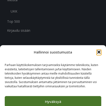
UKK
Top 500
Kirjaudu sisään
Hallinnoi suostumusta
CITYMARK SUOMI
Ruukinkuja 3
Parhaan käyttökokemuksen tarjoamiseksi käytämme tekniikoita, kuten
02330 Espoo
evästeitä, laitetietojen tallentamiseen ja/tai käyttämiseen. Näiden
tekniikoiden hyväksyminen antaa meille mahdollisuuden käsitellä
tietoja, kuten selauskäyttäytymistä tai yksilöllisiä tunnisteita tällä
+46 651 760 400
sivustolla. Suostumuksen antamatta jättäminen tai peruuttaminen voi
vaikuttaa haitallisesti tiettyihin ominaisuuksiin ja toimintoihin.
Tilaa Citymark-uutiskirje
Hyväksyä