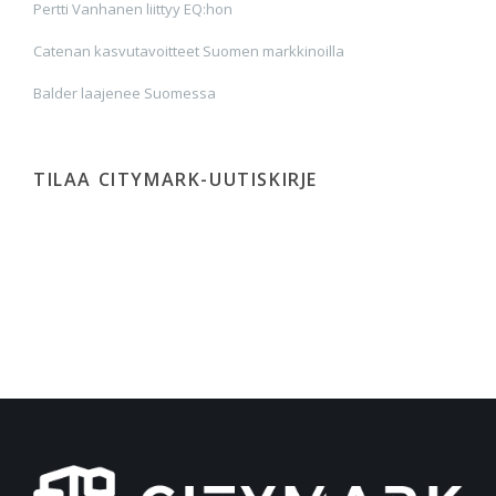
Pertti Vanhanen liittyy EQ:hon
Catenan kasvutavoitteet Suomen markkinoilla
Balder laajenee Suomessa
TILAA CITYMARK-UUTISKIRJE