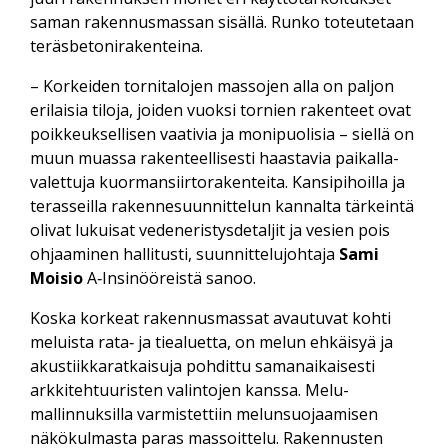
saman rakennus­massan sisällä. Runko toteutetaan
teräsbetonirakenteina.
– Korkeiden tornitalojen massojen alla on paljon
erilaisia tiloja, joiden vuoksi tornien rakenteet ovat
poikkeuksellisen vaativia ja moni­puolisia – siellä on
muun muassa rakenteellisesti haastavia paikalla­
valettuja kuorman­siirto­rakenteita. Kansi­pihoilla ja
terasseilla rakenne­suunnittelun kannalta tärkeintä
olivat lukuisat vedeneristys­detaljit ja vesien pois
ohjaaminen hallitusti, suunnittelu­johtaja
Sami
Moisio
A‑Insinööreistä sanoo.
Koska korkeat rakennus­massat avautuvat kohti
meluista rata‑ ja tie­aluetta, on melun ehkäisyä ja
akustiikka­ratkaisuja pohdittu saman­aikaisesti
arkki­tehtuuristen valintojen kanssa. Melu­
mallinnuksilla varmistettiin melun­suojaamisen
näkö­kulmasta paras massoittelu. Rakennusten