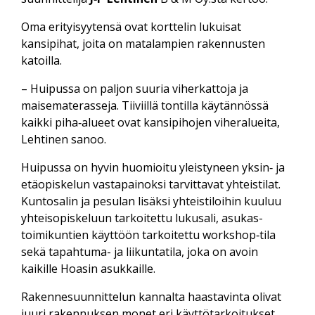
Oma erityisyytensä ovat korttelin lukuisat
kansipihat, joita on matalampien rakennusten
katoilla.
– Huipussa on paljon suuria viher­kattoja ja
maisema­terasseja. Tiiviillä tontilla käytännössä
kaikki piha‑alueet ovat kansi­pihojen viher­alueita,
Lehtinen sanoo.
Huipussa on hyvin huomioitu yleistyneen yksin‑ ja
etä­opiskelun vasta­painoksi tarvittavat yhteis­tilat.
Kunto­salin ja pesulan lisäksi yhteis­tiloihin kuuluu
yhteis­opiskeluun tarkoitettu luku­sali, asukas­
toimikuntien käyttöön tarkoitettu workshop‑tila
sekä tapahtuma- ja liikunta­tila, joka on avoin
kaikille Hoasin asukkaille.
Rakennesuunnittelun kannalta haastavinta olivat
juuri rakennuksen monet eri käyttö­tarkoitukset