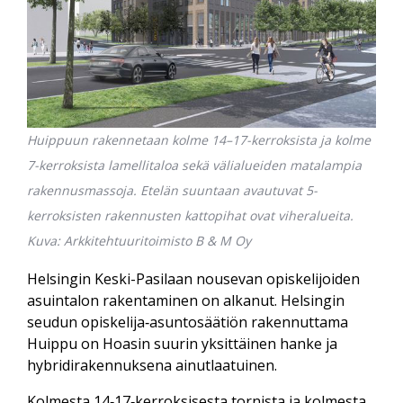
Huippuun rakennetaan kolme 14–17-kerroksista ja kolme
7-kerroksista lamellitaloa sekä välialueiden matalampia
rakennusmassoja. Etelän suuntaan avautuvat 5-
kerroksisten rakennusten kattopihat ovat viheralueita.
Kuva: Arkkitehtuuritoimisto B & M Oy
Helsingin Keski-Pasilaan nousevan opiskelijoiden
asuintalon rakentaminen on alkanut. Helsingin
seudun opiskelija‑asunto­säätiön rakennuttama
Huippu on Hoasin suurin yksittäinen hanke ja
hybridi­rakennuksena ainutlaatuinen.
Kolmesta 14‑17‑kerroksisesta tornista ja kolmesta