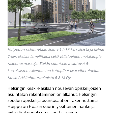
Huippuun rakennetaan kolme 14–17-kerroksista ja kolme
7-kerroksista lamellitaloa sekä välialueiden matalampia
rakennusmassoja. Etelän suuntaan avautuvat 5-
kerroksisten rakennusten kattopihat ovat viheralueita.
Kuva: Arkkitehtuuritoimisto B & M Oy
Helsingin Keski-Pasilaan nousevan opiskelijoiden
asuintalon rakentaminen on alkanut. Helsingin
seudun opiskelija‑asunto­säätiön rakennuttama
Huippu on Hoasin suurin yksittäinen hanke ja
hybridi­rakennuksena ainutlaatuinen.