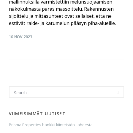
mallinnuksilla varmistettiin melun­suojaamisen
näkö­kulmasta paras massoittelu. Rakennusten
sijoittelu ja mitta­suhteet ovat sellaiset, että ne
estävät raide‑ ja katu­melun pääsyn piha‑alueille.
16
NOV 2023
VIIMEISIMMÄT UUTISET
Prisma Properties hankkii kiinteistön Lahdesta