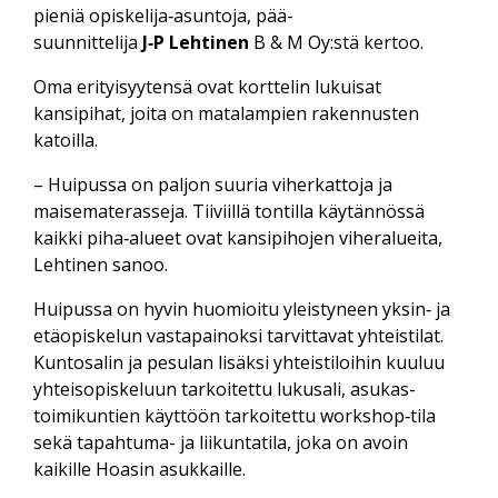
pieniä opiskelija‑asuntoja, pää­
suunnittelija
J‑P Lehtinen
B & M Oy:stä kertoo.
Oma erityisyytensä ovat korttelin lukuisat
kansipihat, joita on matalampien rakennusten
katoilla.
– Huipussa on paljon suuria viher­kattoja ja
maisema­terasseja. Tiiviillä tontilla käytännössä
kaikki piha‑alueet ovat kansi­pihojen viher­alueita,
Lehtinen sanoo.
Huipussa on hyvin huomioitu yleistyneen yksin‑ ja
etä­opiskelun vasta­painoksi tarvittavat yhteis­tilat.
Kunto­salin ja pesulan lisäksi yhteis­tiloihin kuuluu
yhteis­opiskeluun tarkoitettu luku­sali, asukas­
toimikuntien käyttöön tarkoitettu workshop‑tila
sekä tapahtuma- ja liikunta­tila, joka on avoin
kaikille Hoasin asukkaille.