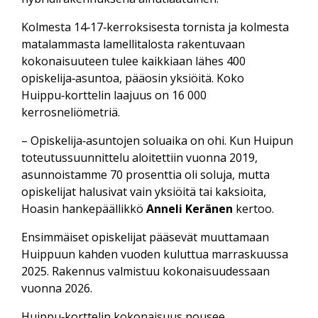
Kolmesta 14‑17‑kerroksisesta tornista ja kolmesta
matalammasta lamelli­talosta rakentuvaan
kokonaisuuteen tulee kaikkiaan lähes 400
opiskelija‑asuntoa, pääosin yksiöitä. Koko
Huippu‑korttelin laajuus on 16 000
kerrosneliömetriä.
– Opiskelija‑asuntojen soluaika on ohi. Kun Huipun
toteutus­suunnittelu aloitettiin vuonna 2019,
asunnoistamme 70 prosenttia oli soluja, mutta
opiskelijat halusivat vain yksiöitä tai kaksioita,
Hoasin hanke­päällikkö
Anneli Keränen
kertoo.
Ensimmäiset opiskelijat pääsevät muuttamaan
Huippuun kahden vuoden kuluttua marraskuussa
2025. Rakennus valmistuu kokonaisuudessaan
vuonna 2026.
Huippu‑korttelin kokonaisuus nousee