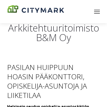
Arkkitehtuuritoimisto
B&M Oy
PASILAN HUIPPUUN
HOASIN PÄÄKONTTORI,
OPISKELIJA-ASUNTOJA JA
LIIKETILAA
Helsingin seudun opiskelija‑asunto­säätiön