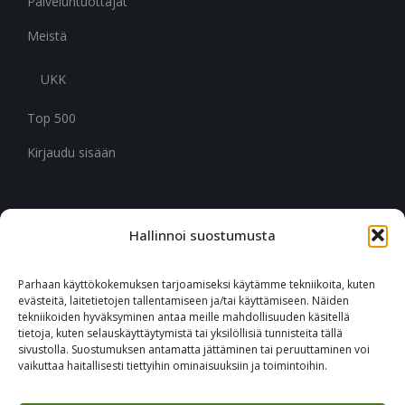
Palveluntuottajat
Meistä
UKK
Top 500
Kirjaudu sisään
Hallinnoi suostumusta
CITYMARK SUOMI
Ruukinkuja 3
Parhaan käyttökokemuksen tarjoamiseksi käytämme tekniikoita, kuten
02330 Espoo
evästeitä, laitetietojen tallentamiseen ja/tai käyttämiseen. Näiden
tekniikoiden hyväksyminen antaa meille mahdollisuuden käsitellä
tietoja, kuten selauskäyttäytymistä tai yksilöllisiä tunnisteita tällä
+46 651 760 400
sivustolla. Suostumuksen antamatta jättäminen tai peruuttaminen voi
vaikuttaa haitallisesti tiettyihin ominaisuuksiin ja toimintoihin.
Tilaa Citymark-uutiskirje