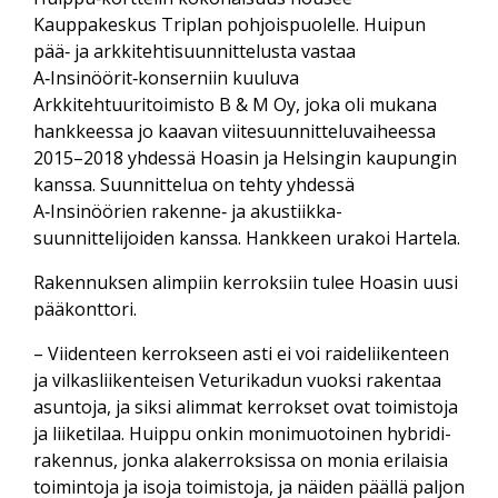
Kauppakeskus Triplan pohjois­puolelle. Huipun
pää‑ ja arkkitehti­suunnittelusta vastaa
A‑Insinöörit‑konserniin kuuluva
Arkkitehtuuritoimisto B & M Oy, joka oli mukana
hankkeessa jo kaavan viite­suunnittelu­vaiheessa
2015–2018 yhdessä Hoasin ja Helsingin kaupungin
kanssa. Suunnittelua on tehty yhdessä
A‑Insinöörien rakenne‑ ja akustiikka­
suunnittelijoiden kanssa. Hankkeen urakoi Hartela.
Rakennuksen alimpiin kerroksiin tulee Hoasin uusi
pääkonttori.
– Viidenteen kerrokseen asti ei voi raide­liikenteen
ja vilkas­liikenteisen Veturikadun vuoksi rakentaa
asuntoja, ja siksi alimmat kerrokset ovat toimistoja
ja liike­tilaa. Huippu onkin moni­muotoinen hybridi­
rakennus, jonka ala­kerroksissa on monia erilaisia
toimintoja ja isoja toimistoja, ja näiden päällä paljon