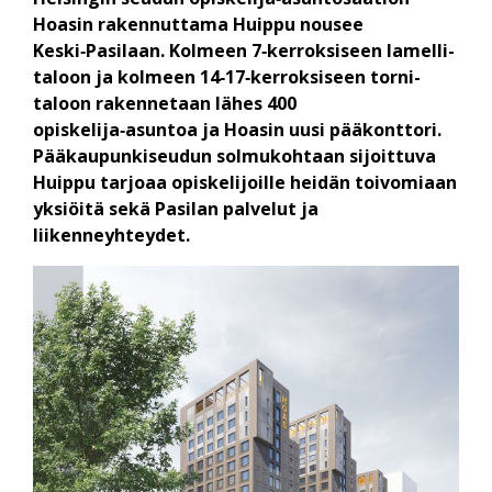
Hoasin rakennuttama Huippu nousee
Keski‑Pasilaan. Kolmeen 7‑kerroksiseen lamelli­
taloon ja kolmeen 14‑17‑kerroksiseen torni­
taloon rakennetaan lähes 400
opiskelija‑asuntoa ja Hoasin uusi pää­konttori.
Pääkaupunki­seudun solmu­kohtaan sijoittuva
Huippu tarjoaa opiskelijoille heidän toivomiaan
yksiöitä sekä Pasilan palvelut ja
liikenneyhteydet.