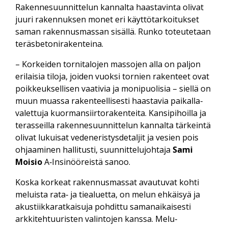
Rakennesuunnittelun kannalta haastavinta olivat
juuri rakennuksen monet eri käyttö­tarkoitukset
saman rakennus­massan sisällä. Runko toteutetaan
teräsbetonirakenteina.
– Korkeiden tornitalojen massojen alla on paljon
erilaisia tiloja, joiden vuoksi tornien rakenteet ovat
poikkeuksellisen vaativia ja moni­puolisia – siellä on
muun muassa rakenteellisesti haastavia paikalla­
valettuja kuorman­siirto­rakenteita. Kansi­pihoilla ja
terasseilla rakenne­suunnittelun kannalta tärkeintä
olivat lukuisat vedeneristys­detaljit ja vesien pois
ohjaaminen hallitusti, suunnittelu­johtaja
Sami
Moisio
A‑Insinööreistä sanoo.
Koska korkeat rakennus­massat avautuvat kohti
meluista rata‑ ja tie­aluetta, on melun ehkäisyä ja
akustiikka­ratkaisuja pohdittu saman­aikaisesti
arkki­tehtuuristen valintojen kanssa. Melu­