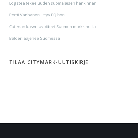
Logistea tekee uuden suomalaisen hankinnan
Pertti Vanhanen liittyy EQ:hon
Catenan kasvutavoitteet Suomen markkinoilla
Balder laajenee Suomessa
TILAA CITYMARK-UUTISKIRJE