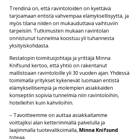
Trendinä on, että ravintoloiden on kyettävä
tarjoamaan entistä vahvempaa elämyksellisyyttä, ja
myös tilana niiden on mukauduttava vaihtuviin
tarpeisiin. Tutkimusten mukaan ravintolan
onnistunut tunnelma koostuu yli tuhannesta
yksityiskohdasta.
Restatopin toimitusjohtaja ja yrittäjä Minna
Knifsund kertoo, että yhtiö on rakentanut
mallistoaan ravintoloille yli 30 vuoden ajan. Yhdessä
toimimalla yritykset kykenevät luomaan entistä
elämyksellisempiä ja molempien asiakkaiden
konseptiin sopivia tunnelmia niin ravintoloihin,
hotelleihin kuin kahviloihin.
– Tavoitteemme on auttaa asiakkaitamme
voittajiksi alan ketterimmällä palvelulla ja
laajimmalla tuotevalikoimalla,
Minna Knifsund
toteaa.