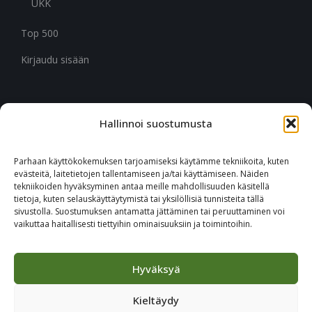
UKK
Top 500
Kirjaudu sisään
Hallinnoi suostumusta
CITYMARK SUOMI
Ruukinkuja 3
Parhaan käyttökokemuksen tarjoamiseksi käytämme tekniikoita, kuten
02330 Espoo
evästeitä, laitetietojen tallentamiseen ja/tai käyttämiseen. Näiden
tekniikoiden hyväksyminen antaa meille mahdollisuuden käsitellä
tietoja, kuten selauskäyttäytymistä tai yksilöllisiä tunnisteita tällä
+46 651 760 400
sivustolla. Suostumuksen antamatta jättäminen tai peruuttaminen voi
vaikuttaa haitallisesti tiettyihin ominaisuuksiin ja toimintoihin.
Tilaa Citymark-uutiskirje
Hyväksyä
Kieltäydy