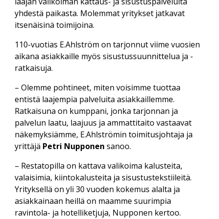
laajan valikoiman kattaus- ja sisustuspalveluita
yhdestä paikasta. Molemmat yritykset jatkavat
itsenäisinä toimijoina.
110-vuotias E.Ahlström on tarjonnut viime vuosien
aikana asiakkaille myös sisustussuunnittelua ja -
ratkaisuja.
– Olemme pohtineet, miten voisimme tuottaa
entistä laajempia palveluita asiakkaillemme.
Ratkaisuna on kumppani, jonka tarjonnan ja
palvelun laatu, laajuus ja ammattitaito vastaavat
näkemyksiämme, E.Ahlströmin toimitusjohtaja ja
yrittäjä
Petri Nupponen
sanoo.
– Restatopilla on kattava valikoima kalusteita,
valaisimia, kiintokalusteita ja sisustustekstiileitä.
Yrityksellä on yli 30 vuoden kokemus alalta ja
asiakkainaan heillä on maamme suurimpia
ravintola- ja hotelliketjuja, Nupponen kertoo.