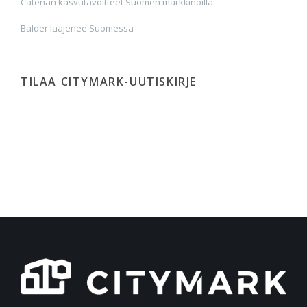
Catenan kasvutavoitteet Suomen markkinoilla
Balder laajenee Suomessa
TILAA CITYMARK-UUTISKIRJE