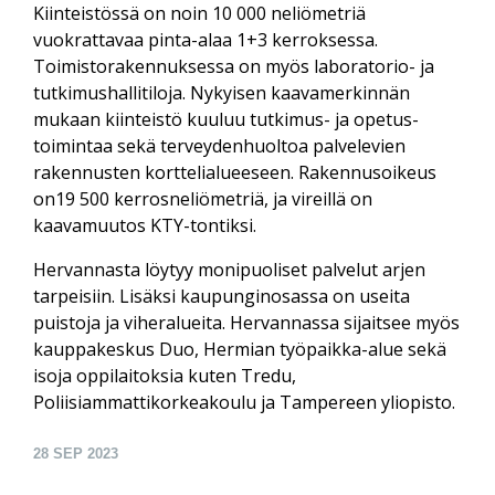
Kiinteistössä on noin 10 000 neliö­metriä
vuokrattavaa pinta-alaa 1+3 kerroksessa.
Toimisto­rakennuksessa on myös laboratorio- ja
tutkimushalli­tiloja. Nykyisen kaava­merkinnän
mukaan kiinteistö kuuluu tutkimus- ja opetus­
toimintaa sekä terveyden­huoltoa palvelevien
rakennusten kortteli­alueeseen. Rakennus­oikeus
on19 500 kerrosneliömetriä, ja vireillä on
kaavamuutos KTY-tontiksi.
Hervannasta löytyy monipuoliset palvelut arjen
tarpeisiin. Lisäksi kaupungin­osassa on useita
puistoja ja viher­alueita. Hervannassa sijaitsee myös
kauppa­keskus Duo, Hermian työpaikka-alue sekä
isoja oppi­laitoksia kuten Tredu,
Poliisiammattikorkeakoulu ja Tampereen yliopisto.
28
SEP 2023