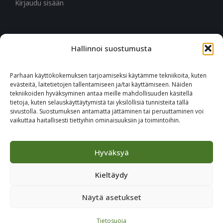
Kirjaudu sisään
Hallinnoi suostumusta
CITYMARK SUOMI
Ruukinkuja 3
Parhaan käyttökokemuksen tarjoamiseksi käytämme tekniikoita, kuten
02330 Espoo
evästeitä, laitetietojen tallentamiseen ja/tai käyttämiseen. Näiden
tekniikoiden hyväksyminen antaa meille mahdollisuuden käsitellä
tietoja, kuten selauskäyttäytymistä tai yksilöllisiä tunnisteita tällä
+46 651 760 400
sivustolla. Suostumuksen antamatta jättäminen tai peruuttaminen voi
vaikuttaa haitallisesti tiettyihin ominaisuuksiin ja toimintoihin.
Tilaa Citymark-uutiskirje
Hyväksyä
Kieltäydy
Näytä asetukset
© 2023 CITYMARK - ALL RIGHTS RESERVED
Tietosuoja
JULKAISIJA
/
TIETOSUOJA