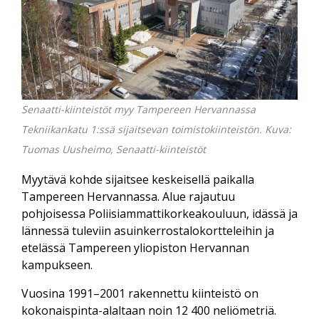
Senaatti-kiinteistöt myy Tampereen Hervannassa
Tekniikankatu 1:ssä sijaitsevan toimistokiinteistön. Kuva:
Tuomas Uusheimo, Senaatti-kiinteistöt
Myytävä kohde sijaitsee keskeisellä paikalla
Tampereen Hervannassa. Alue rajautuu
pohjoisessa Poliisiammatti­korkeakouluun, idässä ja
lännessä tuleviin asuin­kerrostalo­kortteleihin ja
etelässä Tampereen yliopiston Hervannan
kampukseen.
Vuosina 1991–2001 rakennettu kiinteistö on
kokonais­pinta-alaltaan noin 12 400 neliömetriä.