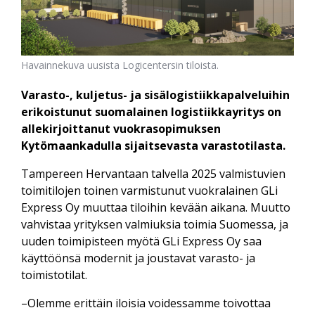
Havainnekuva uusista Logicentersin tiloista.
Varasto-, kuljetus- ja sisälogistiikkapalveluihin
erikoistunut suomalainen logistiikkayritys on
allekirjoittanut vuokrasopimuksen
Kytömaankadulla sijaitsevasta varastotilasta.
Tampereen Hervantaan talvella 2025 valmistuvien
toimitilojen toinen varmistunut vuokralainen GLi
Express Oy muuttaa tiloihin kevään aikana. Muutto
vahvistaa yrityksen valmiuksia toimia Suomessa, ja
uuden toimipisteen myötä GLi Express Oy saa
käyttöönsä modernit ja joustavat varasto- ja
toimistotilat.
–Olemme erittäin iloisia voidessamme toivottaa