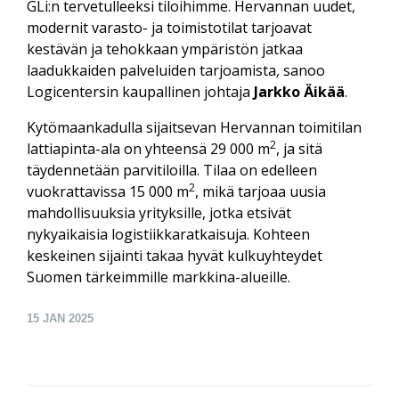
GLi:n tervetulleeksi tiloihimme. Hervannan uudet,
modernit varasto- ja toimistotilat tarjoavat
kestävän ja tehokkaan ympäristön jatkaa
laadukkaiden palveluiden tarjoamista
,
sanoo
Logicentersin kaupallinen johtaja
Jarkko Äikää
.
Kytömaankadulla sijaitsevan Hervannan toimitilan
2
lattiapinta-ala on yhteensä 29 000 m
, ja sitä
täydennetään parvitiloilla. Tilaa on edelleen
2
vuokrattavissa 15 000 m
, mikä tarjoaa uusia
mahdollisuuksia yrityksille, jotka etsivät
nykyaikaisia logistiikkaratkaisuja. Kohteen
keskeinen sijainti takaa hyvät kulkuyhteydet
Suomen tärkeimmille markkina-alueille.
15
JAN 2025