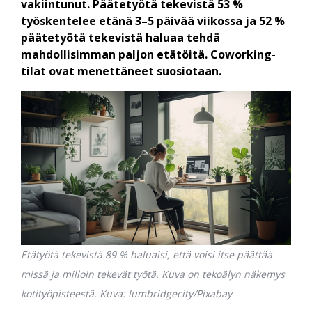
vakiintunut. Päätetyötä tekevistä 53 %
työskentelee etänä 3–5 päivää viikossa ja 52 %
päätetyötä tekevistä haluaa tehdä
mahdollisimman paljon etätöitä. Coworking-
tilat ovat menettäneet suosiotaan.
Etätyötä tekevistä 89 % haluaisi, että voisi itse päättää
missä ja milloin tekevät työtä. Kuva on tekoälyn näkemys
kotityöpisteestä. Kuva: lumbridgecity/Pixabay