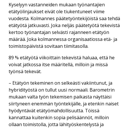
Kyselyyn vastanneiden mukaan työnantajien
etätyölinjaukset eivät ole tiukentuneet viime
vuodesta. Kolmannes päätetyöntekijöistä saa tehdä
etätyötä jatkuvasti. Joka neljäs päätetyötä tekevistä
kertoo työnantajan selvästi rajanneen etätyön
määrää. Joka kolmannessa organisaatiossa etä- ja
toimistopäivistä sovitaan tiimitasolla.
89 % etätyötä viikoittain tekevistä haluaa, että he
voivat jatkossa itse määritellä, milloin ja missä
työnsä tekevät.
– Etätyön tekeminen on selkeästi vakiintunut, ja
hybridityöstä on tullut uusi normaali. Barometrin
mukaan valta työn tekemisen paikasta näyttäisi
siirtyneen enemmän työntekijälle, ja etenkin naiset
hyödyntävät etätyömahdollisuutta. Töissä
kannattaa kuitenkin sopia pelisäännöt, milloin
ollaan toimistolla, jotta lähityöskentelystä ja