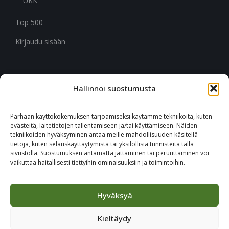
UKK
Top 500
Kirjaudu sisään
Hallinnoi suostumusta
CITYMARK SUOMI
Ruukinkuja 3
Parhaan käyttökokemuksen tarjoamiseksi käytämme tekniikoita, kuten
02330 Espoo
evästeitä, laitetietojen tallentamiseen ja/tai käyttämiseen. Näiden
tekniikoiden hyväksyminen antaa meille mahdollisuuden käsitellä
tietoja, kuten selauskäyttäytymistä tai yksilöllisiä tunnisteita tällä
+46 651 760 400
sivustolla. Suostumuksen antamatta jättäminen tai peruuttaminen voi
vaikuttaa haitallisesti tiettyihin ominaisuuksiin ja toimintoihin.
Tilaa Citymark-uutiskirje
Hyväksyä
Kieltäydy