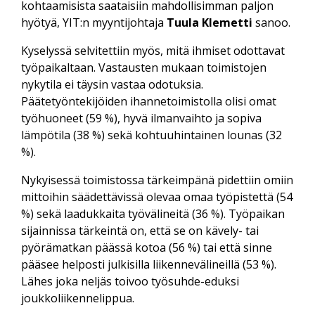
kohtaamisista saataisiin mahdollisimman paljon
hyötyä, YIT:n myyntijohtaja
Tuula Klemetti
sanoo.
Kyselyssä selvitettiin myös, mitä ihmiset odottavat
työpaikaltaan. Vastausten mukaan toimistojen
nykytila ei täysin vastaa odotuksia.
Päätetyöntekijöiden ihannetoimistolla olisi omat
työhuoneet (59 %), hyvä ilmanvaihto ja sopiva
lämpötila (38 %) sekä kohtuuhintainen lounas (32
%).
Nykyisessä toimistossa tärkeimpänä pidettiin omiin
mittoihin säädettävissä olevaa omaa työpistettä (54
%) sekä laadukkaita työvälineitä (36 %). Työpaikan
sijainnissa tärkeintä on, että se on kävely- tai
pyörämatkan päässä kotoa (56 %) tai että sinne
pääsee helposti julkisilla liikennevälineillä (53 %).
Lähes joka neljäs toivoo työsuhde-eduksi
joukkoliikennelippua.