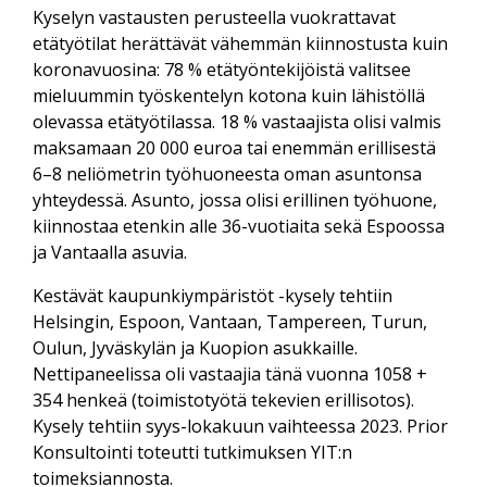
Kyselyn vastausten perusteella vuokrattavat
etätyötilat herättävät vähemmän kiinnostusta kuin
koronavuosina: 78 % etätyöntekijöistä valitsee
mieluummin työskentelyn kotona kuin lähistöllä
olevassa etätyötilassa. 18 % vastaajista olisi valmis
maksamaan 20 000 euroa tai enemmän erillisestä
6–8 neliömetrin työhuoneesta oman asuntonsa
yhteydessä. Asunto, jossa olisi erillinen työhuone,
kiinnostaa etenkin alle 36-vuotiaita sekä Espoossa
ja Vantaalla asuvia.
Kestävät kaupunkiympäristöt -kysely tehtiin
Helsingin, Espoon, Vantaan, Tampereen, Turun,
Oulun, Jyväskylän ja Kuopion asukkaille.
Nettipaneelissa oli vastaajia tänä vuonna 1058 +
354 henkeä (toimistotyötä tekevien erillisotos).
Kysely tehtiin syys-lokakuun vaihteessa 2023. Prior
Konsultointi toteutti tutkimuksen YIT:n
toimeksiannosta.