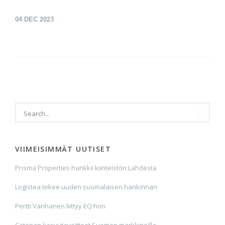
04
DEC 2023
VIIMEISIMMÄT UUTISET
Prisma Properties hankkii kiinteistön Lahdesta
Logistea tekee uuden suomalaisen hankinnan
Pertti Vanhanen liittyy EQ:hon
Catenan kasvutavoitteet Suomen markkinoilla