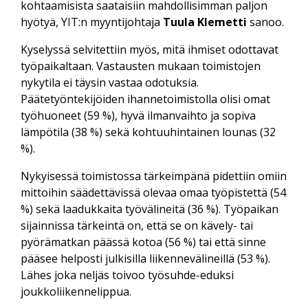
kohtaamisista saataisiin mahdollisimman paljon
hyötyä, YIT:n myyntijohtaja
Tuula Klemetti
sanoo.
Kyselyssä selvitettiin myös, mitä ihmiset odottavat
työpaikaltaan. Vastausten mukaan toimistojen
nykytila ei täysin vastaa odotuksia.
Päätetyöntekijöiden ihannetoimistolla olisi omat
työhuoneet (59 %), hyvä ilmanvaihto ja sopiva
lämpötila (38 %) sekä kohtuuhintainen lounas (32
%).
Nykyisessä toimistossa tärkeimpänä pidettiin omiin
mittoihin säädettävissä olevaa omaa työpistettä (54
%) sekä laadukkaita työvälineitä (36 %). Työpaikan
sijainnissa tärkeintä on, että se on kävely- tai
pyörämatkan päässä kotoa (56 %) tai että sinne
pääsee helposti julkisilla liikennevälineillä (53 %).
Lähes joka neljäs toivoo työsuhde-eduksi
joukkoliikennelippua.