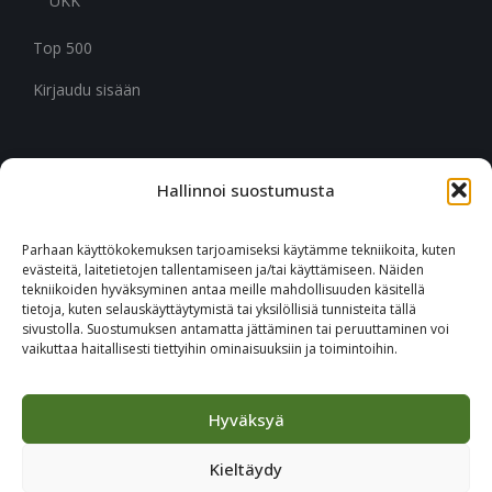
UKK
Top 500
Kirjaudu sisään
Hallinnoi suostumusta
CITYMARK SUOMI
Ruukinkuja 3
Parhaan käyttökokemuksen tarjoamiseksi käytämme tekniikoita, kuten
02330 Espoo
evästeitä, laitetietojen tallentamiseen ja/tai käyttämiseen. Näiden
tekniikoiden hyväksyminen antaa meille mahdollisuuden käsitellä
tietoja, kuten selauskäyttäytymistä tai yksilöllisiä tunnisteita tällä
+46 651 760 400
sivustolla. Suostumuksen antamatta jättäminen tai peruuttaminen voi
vaikuttaa haitallisesti tiettyihin ominaisuuksiin ja toimintoihin.
Tilaa Citymark-uutiskirje
Hyväksyä
Kieltäydy