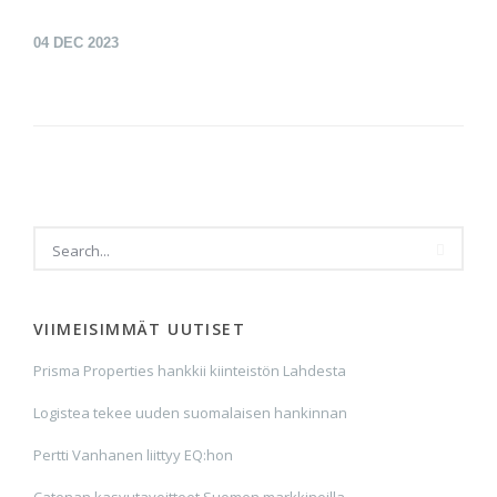
04
DEC 2023
VIIMEISIMMÄT UUTISET
Prisma Properties hankkii kiinteistön Lahdesta
Logistea tekee uuden suomalaisen hankinnan
Pertti Vanhanen liittyy EQ:hon
Catenan kasvutavoitteet Suomen markkinoilla