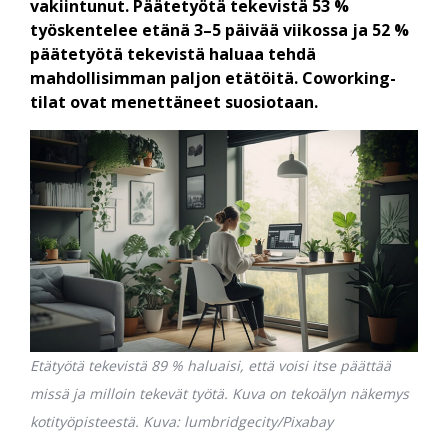
vakiintunut. Päätetyötä tekevistä 53 %
työskentelee etänä 3–5 päivää viikossa ja 52 %
päätetyötä tekevistä haluaa tehdä
mahdollisimman paljon etätöitä. Coworking-
tilat ovat menettäneet suosiotaan.
Etätyötä tekevistä 89 % haluaisi, että voisi itse päättää
missä ja milloin tekevät työtä. Kuva on tekoälyn näkemys
kotityöpisteestä. Kuva: lumbridgecity/Pixabay