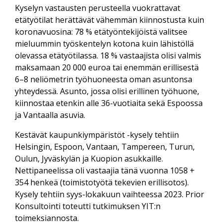
Kyselyn vastausten perusteella vuokrattavat
etätyötilat herättävät vähemmän kiinnostusta kuin
koronavuosina: 78 % etätyöntekijöistä valitsee
mieluummin työskentelyn kotona kuin lähistöllä
olevassa etätyötilassa. 18 % vastaajista olisi valmis
maksamaan 20 000 euroa tai enemmän erillisestä
6–8 neliömetrin työhuoneesta oman asuntonsa
yhteydessä. Asunto, jossa olisi erillinen työhuone,
kiinnostaa etenkin alle 36-vuotiaita sekä Espoossa
ja Vantaalla asuvia.
Kestävät kaupunkiympäristöt -kysely tehtiin
Helsingin, Espoon, Vantaan, Tampereen, Turun,
Oulun, Jyväskylän ja Kuopion asukkaille.
Nettipaneelissa oli vastaajia tänä vuonna 1058 +
354 henkeä (toimistotyötä tekevien erillisotos).
Kysely tehtiin syys-lokakuun vaihteessa 2023. Prior
Konsultointi toteutti tutkimuksen YIT:n
toimeksiannosta.