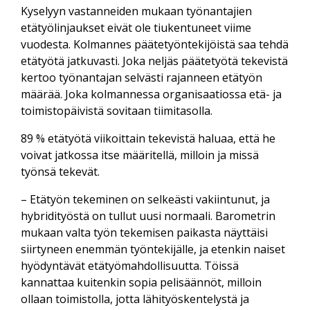
Kyselyyn vastanneiden mukaan työnantajien
etätyölinjaukset eivät ole tiukentuneet viime
vuodesta. Kolmannes päätetyöntekijöistä saa tehdä
etätyötä jatkuvasti. Joka neljäs päätetyötä tekevistä
kertoo työnantajan selvästi rajanneen etätyön
määrää. Joka kolmannessa organisaatiossa etä- ja
toimistopäivistä sovitaan tiimitasolla.
89 % etätyötä viikoittain tekevistä haluaa, että he
voivat jatkossa itse määritellä, milloin ja missä
työnsä tekevät.
– Etätyön tekeminen on selkeästi vakiintunut, ja
hybridityöstä on tullut uusi normaali. Barometrin
mukaan valta työn tekemisen paikasta näyttäisi
siirtyneen enemmän työntekijälle, ja etenkin naiset
hyödyntävät etätyömahdollisuutta. Töissä
kannattaa kuitenkin sopia pelisäännöt, milloin
ollaan toimistolla, jotta lähityöskentelystä ja