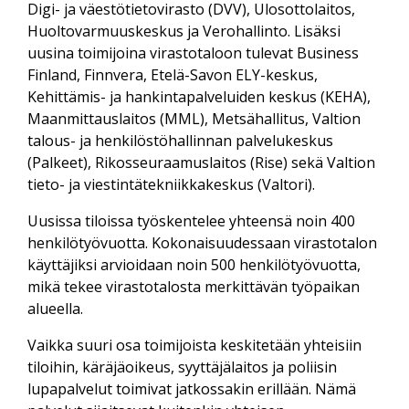
Digi- ja väestötietovirasto (DVV), Ulosottolaitos,
Huoltovarmuuskeskus ja Verohallinto. Lisäksi
uusina toimijoina virastotaloon tulevat Business
Finland, Finnvera, Etelä-Savon ELY-keskus,
Kehittämis- ja hankintapalveluiden keskus (KEHA),
Maanmittauslaitos (MML), Metsähallitus, Valtion
talous- ja henkilöstöhallinnan palvelukeskus
(Palkeet), Rikosseuraamuslaitos (Rise) sekä Valtion
tieto- ja viestintätekniikkakeskus (Valtori).
Uusissa tiloissa työskentelee yhteensä noin 400
henkilötyövuotta. Kokonaisuudessaan virastotalon
käyttäjiksi arvioidaan noin 500 henkilötyövuotta,
mikä tekee virastotalosta merkittävän työpaikan
alueella.
Vaikka suuri osa toimijoista keskitetään yhteisiin
tiloihin, käräjäoikeus, syyttäjälaitos ja poliisin
lupapalvelut toimivat jatkossakin erillään. Nämä