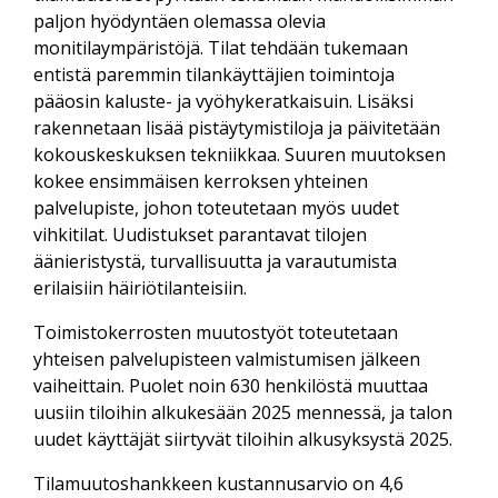
paljon hyödyntäen olemassa olevia
monitilaympäristöjä. Tilat tehdään tukemaan
entistä paremmin tilankäyttäjien toimintoja
pääosin kaluste- ja vyöhykeratkaisuin. Lisäksi
rakennetaan lisää pistäytymistiloja ja päivitetään
kokouskeskuksen tekniikkaa. Suuren muutoksen
kokee ensimmäisen kerroksen yhteinen
palvelupiste, johon toteutetaan myös uudet
vihkitilat. Uudistukset parantavat tilojen
äänieristystä, turvallisuutta ja varautumista
erilaisiin häiriötilanteisiin.
Toimistokerrosten muutostyöt toteutetaan
yhteisen palvelupisteen valmistumisen jälkeen
vaiheittain. Puolet noin 630 henkilöstä muuttaa
uusiin tiloihin alkukesään 2025 mennessä, ja talon
uudet käyttäjät siirtyvät tiloihin alkusyksystä 2025.
Tilamuutoshankkeen kustannusarvio on 4,6