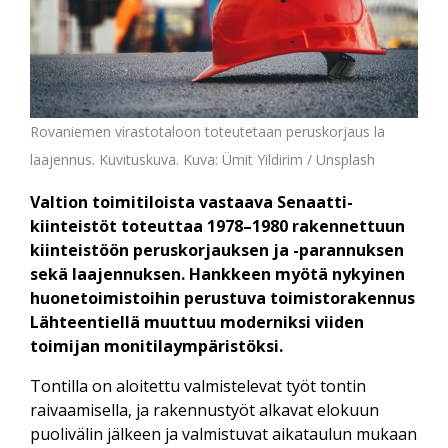
Rovaniemen virastotaloon toteutetaan peruskorjaus la
laajennus. Kuvituskuva. Kuva: Ümit Yildirim / Unsplash
Valtion toimitiloista vastaava Senaatti-
kiinteistöt toteuttaa 1978–1980 rakennettuun
kiinteistöön peruskorjauksen ja -parannuksen
sekä laajennuksen. Hankkeen myötä nykyinen
huonetoimistoihin perustuva toimistorakennus
Lähteentiellä muuttuu moderniksi viiden
toimijan monitilaympäristöksi.
Tontilla on aloitettu valmistelevat työt tontin
raivaamisella, ja rakennustyöt alkavat elokuun
puolivälin jälkeen ja valmistuvat aikataulun mukaan