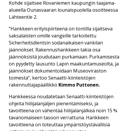
Kohde sijaitsee Rovaniemen kaupungin taajama-
alueella Ounasvaaran lounaispuolella osoitteessa
Lähteentie 2.
”Hankkeen erityispiirteenä on tontilla sijaitseva
saksalaisten omille vangeille tarkoitettu
Sicherheitsdientsin sodanaikaisen vankilan
jäännökset. Rakennushankkeen takia osa
jäännöksistä joudutaan purkamaan. Purkamisesta
on pyydetty lausunto Lapin maakuntamuseolta, ja
jäännökset dokumentoidaan Museoviraston
toimesta”, kertoo Senaatti-kiinteistöjen
rakennuttajapäällikkö
Kimmo
Puttonen.
Hankkeessa noudatetaan Senaatti-kiinteistöjen
ohjeita hiilijalanjäljen pienentämiseksi, ja
tavoitteena on vähentää hiilijalanjälkeä noin 15 %
tavanomaiseen tasoon verrattuna. Hankkeen
tavoitteena on toteuttaa ympäristöystävällisiä