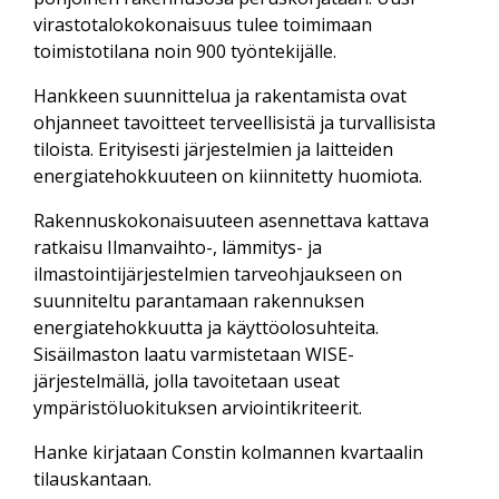
virastotalokokonaisuus tulee toimimaan
toimistotilana noin 900 työntekijälle.
Hankkeen suunnittelua ja rakentamista ovat
ohjanneet tavoitteet terveellisistä ja turvallisista
tiloista. Erityisesti järjestelmien ja laitteiden
energiatehokkuuteen on kiinnitetty huomiota.
Rakennuskokonaisuuteen asennettava kattava
ratkaisu Ilmanvaihto-, lämmitys- ja
ilmastointijärjestelmien tarveohjaukseen on
suunniteltu parantamaan rakennuksen
energiatehokkuutta ja käyttöolosuhteita.
Sisäilmaston laatu varmistetaan WISE-
järjestelmällä, jolla tavoitetaan useat
ympäristöluokituksen arviointikriteerit.
Hanke kirjataan Constin kolmannen kvartaalin
tilauskantaan.