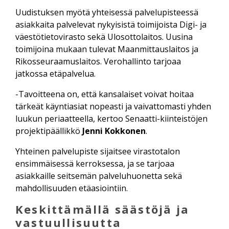
Uudistuksen myötä yhteisessä palvelupisteessä
asiakkaita palvelevat nykyisistä toimijoista Digi- ja
väestötietovirasto sekä Ulosottolaitos. Uusina
toimijoina mukaan tulevat Maanmittauslaitos ja
Rikosseuraamuslaitos. Verohallinto tarjoaa
jatkossa etäpalvelua.
-Tavoitteena on, että kansalaiset voivat hoitaa
tärkeät käyntiasiat nopeasti ja vaivattomasti yhden
luukun periaatteella, kertoo Senaatti-kiinteistöjen
projektipäällikkö
Jenni Kokkonen
.
Yhteinen palvelupiste sijaitsee virastotalon
ensimmäisessä kerroksessa, ja se tarjoaa
asiakkaille seitsemän palveluhuonetta sekä
mahdollisuuden etäasiointiin.
Keskittämällä säästöjä ja
vastuullisuutta