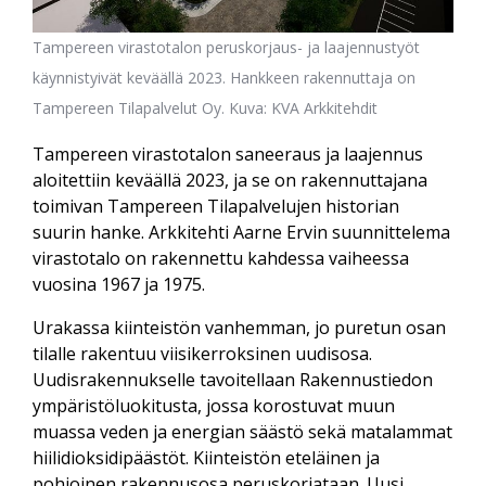
Tampereen virastotalon peruskorjaus- ja laajennustyöt
käynnistyivät keväällä 2023. Hankkeen rakennuttaja on
Tampereen Tilapalvelut Oy. Kuva: KVA Arkkitehdit
Tampereen virastotalon saneeraus ja laajennus
aloitettiin keväällä 2023, ja se on rakennuttajana
toimivan Tampereen Tilapalvelujen historian
suurin hanke. Arkkitehti Aarne Ervin suunnittelema
virastotalo on rakennettu kahdessa vaiheessa
vuosina 1967 ja 1975.
Urakassa kiinteistön vanhemman, jo puretun osan
tilalle rakentuu viisikerroksinen uudisosa.
Uudisrakennukselle tavoitellaan Rakennustiedon
ympäristöluokitusta, jossa korostuvat muun
muassa veden ja energian säästö sekä matalammat
hiilidioksidipäästöt. Kiinteistön eteläinen ja
pohjoinen rakennusosa peruskorjataan. Uusi