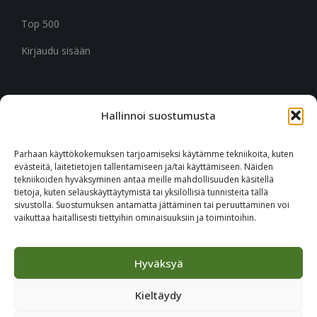
Top 500
Kirjaudu sisään
Hallinnoi suostumusta
CITYMARK SUOMI
Ruukinkuja 3
Parhaan käyttökokemuksen tarjoamiseksi käytämme tekniikoita, kuten
02330 Espoo
evästeitä, laitetietojen tallentamiseen ja/tai käyttämiseen. Näiden
tekniikoiden hyväksyminen antaa meille mahdollisuuden käsitellä
tietoja, kuten selauskäyttäytymistä tai yksilöllisiä tunnisteita tällä
+46 651 760 400
sivustolla. Suostumuksen antamatta jättäminen tai peruuttaminen voi
vaikuttaa haitallisesti tiettyihin ominaisuuksiin ja toimintoihin.
Tilaa Citymark-uutiskirje
Hyväksyä
Kieltäydy