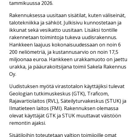
tammikuussa 2026.
Rakennuksessa uusitaan sisätilat, kuten väliseinät,
talotekniikka ja sähköt. Julkisivu kunnostetaan ja
ikkunat sekä vesikatto uusitaan. Lisäksi tontille
rakennetaan toimintoja tukeva uudisrakennus.
Hankkeen laajuus kokonaisuudessaan on noin 6
200 neliömetriä, ja kustannusarvio on noin 17,5
miljoonaa euroa. Hankkeen urakkamuoto on jaettu
urakka, ja pääurakoitsijana toimii Sakela Rakennus
Oy.
Uudistuksen myötä virastotalon käyttäjiksi tulevat
Geologian tutkimuskeskus (GTK), Traficom,
Rajavartiolaitos (RVL), Säteilyturvakeskus (STUK) ja
Ilmatieteen laitos (FMI). Rakennuksen olemassa
olevat käyttäjät GTK ja STUK muuttavat väistöön
remontin ajaksi.
Sisätiloihin toteutetaan valtion toimijoille omat