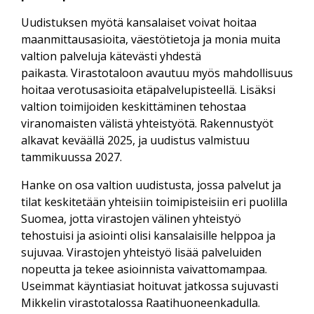
Uudistuksen myötä kansalaiset voivat hoitaa
maanmittausasioita, väestötietoja ja monia muita
valtion palveluja kätevästi yhdestä
paikasta. Virastotaloon avautuu myös mahdollisuus
hoitaa verotusasioita etäpalvelupisteellä. Lisäksi
valtion toimijoiden keskittäminen tehostaa
viranomaisten välistä yhteistyötä. Rakennustyöt
alkavat keväällä 2025, ja uudistus valmistuu
tammikuussa 2027.
Hanke on osa valtion uudistusta, jossa palvelut ja
tilat keskitetään yhteisiin toimipisteisiin eri puolilla
Suomea, jotta virastojen välinen yhteistyö
tehostuisi ja asiointi olisi kansalaisille helppoa ja
sujuvaa. Virastojen yhteistyö lisää palveluiden
nopeutta ja tekee asioinnista vaivattomampaa.
Useimmat käyntiasiat hoituvat jatkossa sujuvasti
Mikkelin virastotalossa Raatihuoneenkadulla.