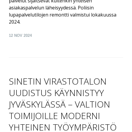
palvelut sijaitsevat kuitenkin yhteisen
asiakaspalvelun läheisyydessä. Poliisin
lupapalvelutilojen remontti valmistui lokakuussa
2024.
12
NOV 2024
SINETIN VIRASTOTALON
UUDISTUS KÄYNNISTYY
JYVÄSKYLÄSSÄ – VALTION
TOIMIJOILLE MODERNI
YHTEINEN TYÖYMPÄRISTÖ