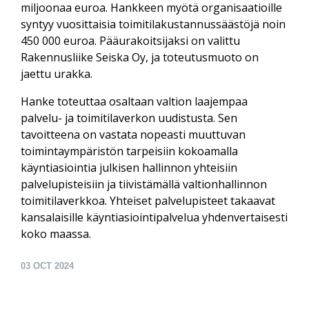
miljoonaa euroa. Hankkeen myötä organisaatioille
syntyy vuosittaisia toimitilakustannussäästöjä noin
450 000 euroa. Pääurakoitsijaksi on valittu
Rakennusliike Seiska Oy, ja toteutusmuoto on
jaettu urakka.
Hanke toteuttaa osaltaan valtion laajempaa
palvelu- ja toimitilaverkon uudistusta. Sen
tavoitteena on vastata nopeasti muuttuvan
toimintaympäristön tarpeisiin kokoamalla
käyntiasiointia julkisen hallinnon yhteisiin
palvelupisteisiin ja tiivistämällä valtionhallinnon
toimitilaverkkoa. Yhteiset palvelupisteet takaavat
kansalaisille käyntiasiointipalvelua yhdenvertaisesti
koko maassa.
03
OCT 2024