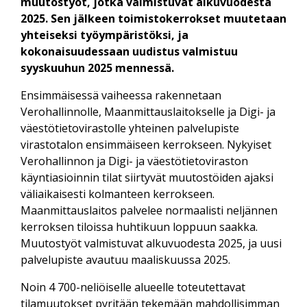
muutostyöt, jotka valmistuvat alkuvuodesta
2025. Sen jälkeen toimistokerrokset muutetaan
yhteiseksi työympäristöksi, ja
kokonaisuudessaan uudistus valmistuu
syyskuuhun 2025 mennessä.
Ensimmäisessä vaiheessa rakennetaan
Verohallinnolle, Maanmittauslaitokselle ja Digi- ja
väestötietovirastolle yhteinen palvelupiste
virastotalon ensimmäiseen kerrokseen. Nykyiset
Verohallinnon ja Digi- ja väestötietoviraston
käyntiasioinnin tilat siirtyvät muutostöiden ajaksi
väliaikaisesti kolmanteen kerrokseen.
Maanmittauslaitos palvelee normaalisti neljännen
kerroksen tiloissa huhtikuun loppuun saakka.
Muutostyöt valmistuvat alkuvuodesta 2025, ja uusi
palvelupiste avautuu maaliskuussa 2025.
Noin 4 700-neliöiselle alueelle toteutettavat
tilamuutokset pyritään tekemään mahdollisimman