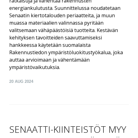
ratkaisuja ja vähentää rakennusten
energiankulutusta. Suunnittelussa noudatetaan
Senaatin kiertotalouden periaatteita, ja muun
muassa materiaalien valinnassa pyritään
valitsemaan vähäpäästöisiä tuotteita. Kestävän
kehityksen tavoitteiden saavuttamiseksi
hankkeessa käytetään suomalaista
Rakennustiedon ympäristöluokitustyökalua, joka
auttaa arvioimaan ja vähentämään
ympäristövaikutuksia.
20
AUG 2024
SENAATTI-KIINTEISTÖT MYY