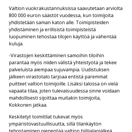
Valtion vuokrakustannuksissa saavutetaan arviolta
800 000 euron säästöt vuodessa, kun toimijoita
yhdistetään saman katon alle. Toimipisteiden
yhdistäminen ja erillisistä toimipisteistä
luopuminen tehostaa tilojen käyttöä ja vähentää
kuluja.
-Virastojen keskittäminen samoihin tiloihin
parantaa myös niiden välistä yhteistyötä ja tekee
palveluista aiempaa sujuvampia. Uudistuksen
jälkeen virastotalo tarjoaa entistä paremmat
puitteet valtion toimijoille. Lisäksi talossa on vielä
vapaata tilaa, joten tulevaisuudessa sinne voidaan
mahdollisesti sijoittaa muitakin toimijoita,
Kokkonen jatkaa.
Keskitetyt toimitilat tukevat myös
ympäristövastuullisuutta, sillä tilankäytön
tehostaminen pienentää valtion hiilijalanjälkeä.