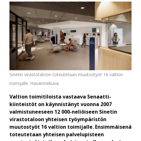
Sinetin virastotaloon toteutetaan muutostyöt 16 valtion
toimijalle. Havainnekuva.
Valtion toimitiloista vastaava Senaatti-
kiinteistöt on käynnistänyt vuonna 2007
valmistuneeseen 12 000-neliöiseen Sinetin
virastotaloon yhteisen työympäristön
muutostyöt 16 valtion toimijalle. Ensimmäisenä
toteutetaan yhteisen palvelupisteen