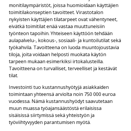
monitilaympäristöt, joissa huomioidaan käyttäjien
toimitilakonseptien tavoitteet. Virastotalon
nykyisten käyttäjien tilatarpeet ovat vähentyneet,
eivätkä toimitilat enää vastaa muuttuneisiin
työnteon tapoihin. Yhteiseen käyttöön tehdään
aulapalvelu-, kokous-, sosiaali- ja kuntoilutilat sekä
työkahvila. Tavoitteena on luoda muuntojoustavia
tiloja, joita voidaan helposti muokata käytön
tarpeen mukaan esimerkiksi irtokalusteilla.
Tavoitteena on turvalliset, terveelliset ja kestävät
tilat.
Investointi tuo kustannushyötyjä asiakkaiden
toimintaan yhteensä arviolta noin 750 000 euroa
vuodessa. Nämä kustannushyödyt saavutetaan
muun muassa työajansäästöstä erilaisissa
sisäisissä siirtymissä sekä yhteistyön ja
työviihtyvyyden parantumisen myötä.